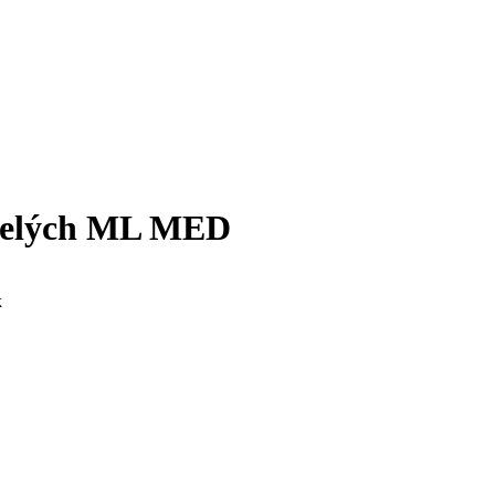
spelých ML MED
k