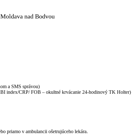
1 Moldava nad Bodvou
ilom a SMS správou)
/ABI index/CRP/ FOB – okultné krvácanie 24-hodinový TK Holter)
bo priamo v ambulancii ošetrujúceho lekára.