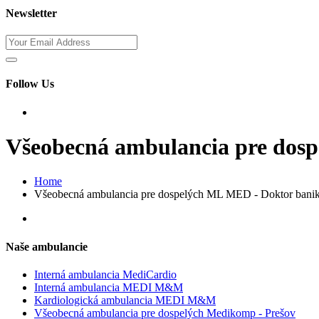
Newsletter
Follow Us
Všeobecná ambulancia pre do
Home
Všeobecná ambulancia pre dospelých ML MED - Doktor bani
Naše ambulancie
Interná ambulancia MediCardio
Interná ambulancia MEDI M&M
Kardiologická ambulancia MEDI M&M
Všeobecná ambulancia pre dospelých Medikomp - Prešov