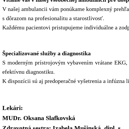
V našej ambulancii vám ponúkame komplexný prehľad
s dôrazom na profesionalitu a starostlivosť.
Každému pacientovi pristupujeme individuálne a zodp
Špecializované služby a diagnostika
S moderným prístrojovým vybavením vrátane EKG, A
efektívnu diagnostiku.
K dispozícii sú aj predoperačné vyšetrenia a infúzna
Lekári:
MUDr. Oksana Slafkovská
Zdravotná sestra:
Izabela Mušinská, dipl. s.