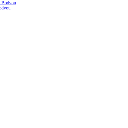
d Bodvou
Bodvou