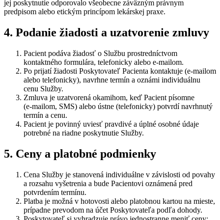
jej poskytnutie odporovalo všeobecne záväzným právnym
predpisom alebo etickým princípom lekárskej praxe.
4. Podanie žiadosti a uzatvorenie zmluvy
Pacient podáva žiadosť o Službu prostredníctvom
kontaktného formulára, telefonicky alebo e‑mailom.
Po prijatí žiadosti Poskytovateľ Pacienta kontaktuje (e‑mailom
alebo telefonicky), navrhne termín a oznámi individuálnu
cenu Služby.
Zmluva je uzatvorená okamihom, keď Pacient písomne
(e‑mailom, SMS) alebo ústne (telefonicky) potvrdí navrhnutý
termín a cenu.
Pacient je povinný uviesť pravdivé a úplné osobné údaje
potrebné na riadne poskytnutie Služby.
5. Ceny a platobné podmienky
Cena Služby je stanovená individuálne v závislosti od povahy
a rozsahu vyšetrenia a bude Pacientovi oznámená pred
potvrdením termínu.
Platba je možná v hotovosti alebo platobnou kartou na mieste,
prípadne prevodom na účet Poskytovateľa podľa dohody.
Poskytovateľ si vyhradzuje právo jednostranne meniť ceny;