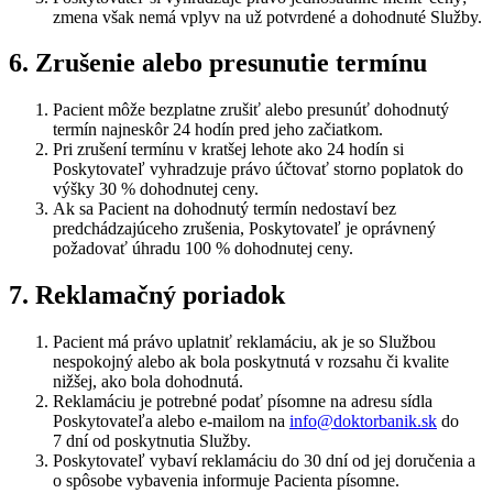
zmena však nemá vplyv na už potvrdené a dohodnuté Služby.
6. Zrušenie alebo presunutie termínu
Pacient môže bezplatne zrušiť alebo presunúť dohodnutý
termín najneskôr 24 hodín pred jeho začiatkom.
Pri zrušení termínu v kratšej lehote ako 24 hodín si
Poskytovateľ vyhradzuje právo účtovať storno poplatok do
výšky 30 % dohodnutej ceny.
Ak sa Pacient na dohodnutý termín nedostaví bez
predchádzajúceho zrušenia, Poskytovateľ je oprávnený
požadovať úhradu 100 % dohodnutej ceny.
7. Reklamačný poriadok
Pacient má právo uplatniť reklamáciu, ak je so Službou
nespokojný alebo ak bola poskytnutá v rozsahu či kvalite
nižšej, ako bola dohodnutá.
Reklamáciu je potrebné podať písomne na adresu sídla
Poskytovateľa alebo e‑mailom na
info@doktorbanik.sk
do
7 dní od poskytnutia Služby.
Poskytovateľ vybaví reklamáciu do 30 dní od jej doručenia a
o spôsobe vybavenia informuje Pacienta písomne.