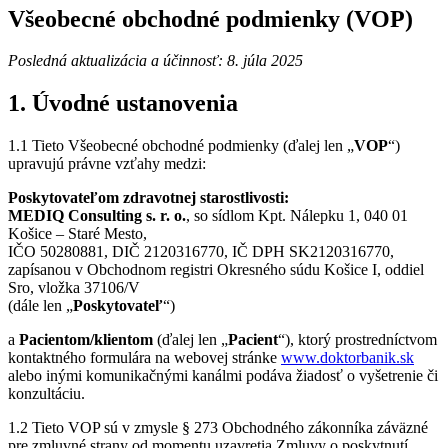
Všeobecné obchodné podmienky (VOP)
Posledná aktualizácia a účinnosť: 8. júla 2025
1. Úvodné ustanovenia
1.1 Tieto Všeobecné obchodné podmienky (ďalej len „
VOP
“)
upravujú právne vzťahy medzi:
Poskytovateľom zdravotnej starostlivosti:
MEDIQ Consulting s. r. o.
, so sídlom Kpt. Nálepku 1, 040 01
Košice – Staré Mesto,
IČO 50280881, DIČ 2120316770, IČ DPH SK2120316770,
zapísanou v Obchodnom registri Okresného súdu Košice I, oddiel
Sro, vložka 37106/V
(dále len „
Poskytovateľ
“)
a
Pacientom/klientom
(ďalej len „
Pacient
“), ktorý prostredníctvom
kontaktného formulára na webovej stránke
www.doktorbanik.sk
alebo inými komunikačnými kanálmi podáva žiadosť o vyšetrenie či
konzultáciu.
1.2 Tieto VOP sú v zmysle § 273 Obchodného zákonníka záväzné
pre zmluvné strany od momentu uzavretia Zmluvy o poskytnutí