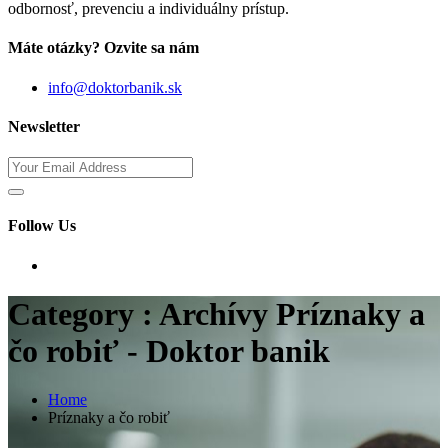
odbornosť, prevenciu a individuálny prístup.
Máte otázky? Ozvite sa nám
info@doktorbanik.sk
Newsletter
Follow Us
Category : Archívy Príznaky a
čo robiť - Doktor banik
Home
Príznaky a čo robiť