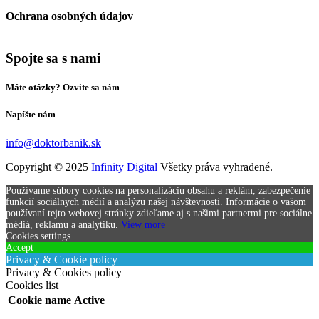
Ochrana osobných údajov
Spojte sa s nami
Máte otázky? Ozvite sa nám
Napíšte nám
info@doktorbanik.sk
Copyright © 2025
Infinity Digital
Všetky práva vyhradené.
Používame súbory cookies na personalizáciu obsahu a reklám, zabezpečenie
funkcií sociálnych médií a analýzu našej návštevnosti. Informácie o vašom
používaní tejto webovej stránky zdieľame aj s našimi partnermi pre sociálne
médiá, reklamu a analytiku.
View more
Cookies settings
Accept
Privacy & Cookie policy
Privacy & Cookies policy
Cookies list
Cookie name
Active