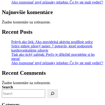
Ako rozpoznať prvé príznaky infarktu: Čo by ste mali vedieť?
Najnovšie komentáre
Žiadne komentáre na zobrazenie.
Recent Posts
Pohyb ako liek: Ako pravidelná aktivita posilňuje srdce
Srdce miluje zdravý tanier: 7 potravín, ktoré podporujú
kardiovaskulárne zdravie
Tlak ako tichý zabijak: Prečo je dôležité pravidelne si ho
merať
Ako rozpoznať prvé príznaky infarktu: Čo by ste mali vedieť?
Recent Comments
Žiadne komentáre na zobrazenie.
Search
Category