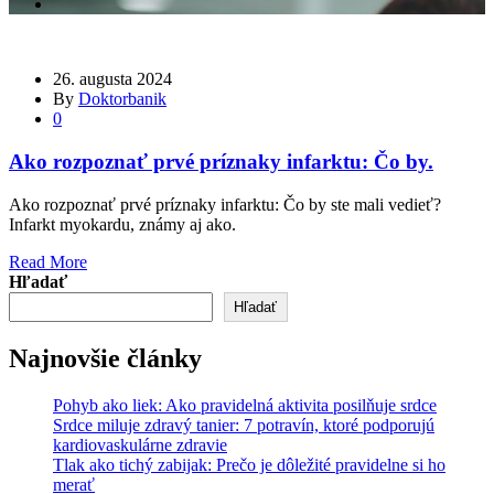
26. augusta 2024
By
Doktorbanik
0
Ako rozpoznať prvé príznaky infarktu: Čo by.
Ako rozpoznať prvé príznaky infarktu: Čo by ste mali vedieť?
Infarkt myokardu, známy aj ako.
Read More
Hľadať
Hľadať
Najnovšie články
Pohyb ako liek: Ako pravidelná aktivita posilňuje srdce
Srdce miluje zdravý tanier: 7 potravín, ktoré podporujú
kardiovaskulárne zdravie
Tlak ako tichý zabijak: Prečo je dôležité pravidelne si ho
merať