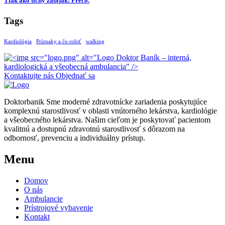
Tlak ako tichý zabijak: Prečo.
Tags
Kardiológia
Príznaky a čo robiť
walking
Kontaktujte nás
Objednať sa
Doktorbanik
Sme moderné zdravotnícke zariadenia poskytujúce
komplexnú starostlivosť v oblasti vnútorného lekárstva, kardiológie
a všeobecného lekárstva. Našim cieľom je poskytovať pacientom
kvalitnú a dostupnú zdravotnú starostlivosť s dôrazom na
odbornosť, prevenciu a individuálny prístup.
Menu
Domov
O nás
Ambulancie
Prístrojové vybavenie
Kontakt