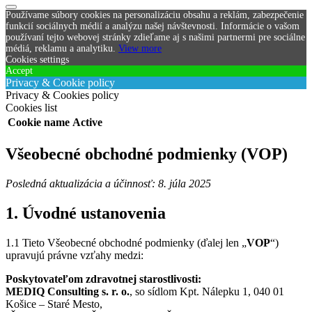
Používame súbory cookies na personalizáciu obsahu a reklám, zabezpečenie
funkcií sociálnych médií a analýzu našej návštevnosti. Informácie o vašom
používaní tejto webovej stránky zdieľame aj s našimi partnermi pre sociálne
médiá, reklamu a analytiku.
View more
Cookies settings
Accept
Privacy & Cookie policy
Privacy & Cookies policy
Cookies list
Cookie name
Active
Všeobecné obchodné podmienky (VOP)
Posledná aktualizácia a účinnosť: 8. júla 2025
1. Úvodné ustanovenia
1.1 Tieto Všeobecné obchodné podmienky (ďalej len „
VOP
“)
upravujú právne vzťahy medzi:
Poskytovateľom zdravotnej starostlivosti:
MEDIQ Consulting s. r. o.
, so sídlom Kpt. Nálepku 1, 040 01
Košice – Staré Mesto,