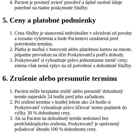
Pacient je povinný uviesť pravdivé a úplné osobné údaje
potrebné na riadne poskytnutie Služby.
5. Ceny a platobné podmienky
Cena Služby je stanovená individuálne v závislosti od povahy
a rozsahu vyšetrenia a bude Pacientovi oznámená pred
potvrdením termínu.
Platba je možná v hotovosti alebo platobnou kartou na mieste,
prípadne prevodom na účet Poskytovateľa podľa dohody.
Poskytovateľ si vyhradzuje právo jednostranne meniť ceny;
zmena však nemá vplyv na už potvrdené a dohodnuté Služby.
6. Zrušenie alebo presunutie termínu
Pacient môže bezplatne zrušiť alebo presunúť dohodnutý
termín najneskôr 24 hodín pred jeho začiatkom.
Pri zrušení termínu v kratšej lehote ako 24 hodín si
Poskytovateľ vyhradzuje právo účtovať storno poplatok do
výšky 30 % dohodnutej ceny.
Ak sa Pacient na dohodnutý termín nedostaví bez
predchádzajúceho zrušenia, Poskytovateľ je oprávnený
požadovať úhradu 100 % dohodnutej ceny.