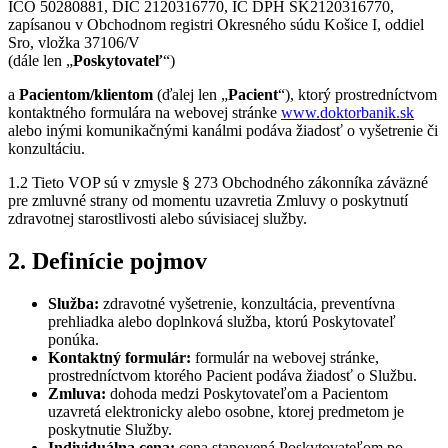
IČO 50280881, DIČ 2120316770, IČ DPH SK2120316770,
zapísanou v Obchodnom registri Okresného súdu Košice I, oddiel
Sro, vložka 37106/V
(dále len „
Poskytovateľ
“)
a
Pacientom/klientom
(ďalej len „
Pacient
“), ktorý prostredníctvom
kontaktného formulára na webovej stránke
www.doktorbanik.sk
alebo inými komunikačnými kanálmi podáva žiadosť o vyšetrenie či
konzultáciu.
1.2 Tieto VOP sú v zmysle § 273 Obchodného zákonníka záväzné
pre zmluvné strany od momentu uzavretia Zmluvy o poskytnutí
zdravotnej starostlivosti alebo súvisiacej služby.
2. Definície pojmov
Služba:
zdravotné vyšetrenie, konzultácia, preventívna
prehliadka alebo doplnková služba, ktorú Poskytovateľ
ponúka.
Kontaktný formulár:
formulár na webovej stránke,
prostredníctvom ktorého Pacient podáva žiadosť o Službu.
Zmluva:
dohoda medzi Poskytovateľom a Pacientom
uzavretá elektronicky alebo osobne, ktorej predmetom je
poskytnutie Služby.
Individuálna cena:
cena stanovená Poskytovateľom po