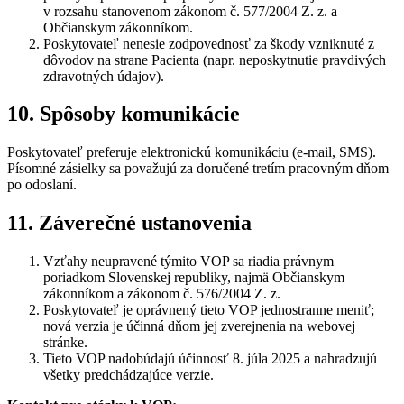
v rozsahu stanovenom zákonom č. 577/2004 Z. z. a
Občianskym zákonníkom.
Poskytovateľ nenesie zodpovednosť za škody vzniknuté z
dôvodov na strane Pacienta (napr. neposkytnutie pravdivých
zdravotných údajov).
10. Spôsoby komunikácie
Poskytovateľ preferuje elektronickú komunikáciu (e‑mail, SMS).
Písomné zásielky sa považujú za doručené tretím pracovným dňom
po odoslaní.
11. Záverečné ustanovenia
Vzťahy neupravené týmito VOP sa riadia právnym
poriadkom Slovenskej republiky, najmä Občianskym
zákonníkom a zákonom č. 576/2004 Z. z.
Poskytovateľ je oprávnený tieto VOP jednostranne meniť;
nová verzia je účinná dňom jej zverejnenia na webovej
stránke.
Tieto VOP nadobúdajú účinnosť 8. júla 2025 a nahradzujú
všetky predchádzajúce verzie.