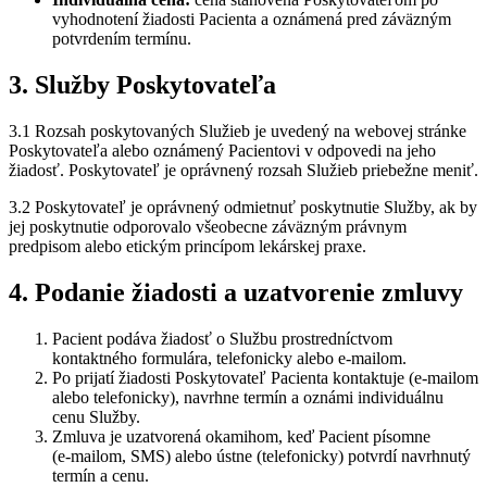
vyhodnotení žiadosti Pacienta a oznámená pred záväzným
potvrdením termínu.
3. Služby Poskytovateľa
3.1 Rozsah poskytovaných Služieb je uvedený na webovej stránke
Poskytovateľa alebo oznámený Pacientovi v odpovedi na jeho
žiadosť. Poskytovateľ je oprávnený rozsah Služieb priebežne meniť.
3.2 Poskytovateľ je oprávnený odmietnuť poskytnutie Služby, ak by
jej poskytnutie odporovalo všeobecne záväzným právnym
predpisom alebo etickým princípom lekárskej praxe.
4. Podanie žiadosti a uzatvorenie zmluvy
Pacient podáva žiadosť o Službu prostredníctvom
kontaktného formulára, telefonicky alebo e‑mailom.
Po prijatí žiadosti Poskytovateľ Pacienta kontaktuje (e‑mailom
alebo telefonicky), navrhne termín a oznámi individuálnu
cenu Služby.
Zmluva je uzatvorená okamihom, keď Pacient písomne
(e‑mailom, SMS) alebo ústne (telefonicky) potvrdí navrhnutý
termín a cenu.