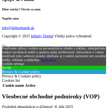
Máte otázky? Ozvite sa nám
Napíšte nám
info@doktorbanik.sk
Copyright © 2025
Infinity Digital
Všetky práva vyhradené.
Používame súbory cookies na personalizáciu obsahu a reklám, zabezpečenie
funkcií sociálnych médií a analýzu našej návštevnosti. Informácie o vašom
používaní tejto webovej stránky zdieľame aj s našimi partnermi pre sociálne
médiá, reklamu a analytiku.
View more
Cookies settings
Accept
Privacy & Cookie policy
Privacy & Cookies policy
Cookies list
Cookie name
Active
Všeobecné obchodné podmienky (VOP)
Posledná aktualizácia a účinnosť: 8. júla 2025