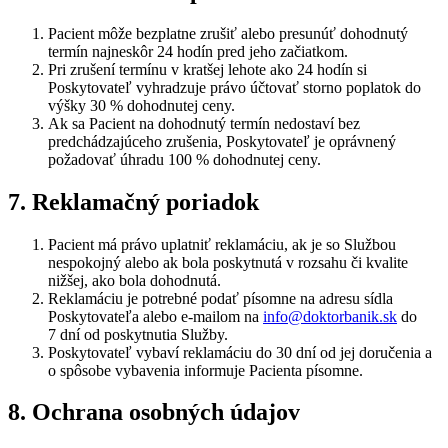
Pacient môže bezplatne zrušiť alebo presunúť dohodnutý
termín najneskôr 24 hodín pred jeho začiatkom.
Pri zrušení termínu v kratšej lehote ako 24 hodín si
Poskytovateľ vyhradzuje právo účtovať storno poplatok do
výšky 30 % dohodnutej ceny.
Ak sa Pacient na dohodnutý termín nedostaví bez
predchádzajúceho zrušenia, Poskytovateľ je oprávnený
požadovať úhradu 100 % dohodnutej ceny.
7. Reklamačný poriadok
Pacient má právo uplatniť reklamáciu, ak je so Službou
nespokojný alebo ak bola poskytnutá v rozsahu či kvalite
nižšej, ako bola dohodnutá.
Reklamáciu je potrebné podať písomne na adresu sídla
Poskytovateľa alebo e‑mailom na
info@doktorbanik.sk
do
7 dní od poskytnutia Služby.
Poskytovateľ vybaví reklamáciu do 30 dní od jej doručenia a
o spôsobe vybavenia informuje Pacienta písomne.
8. Ochrana osobných údajov