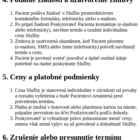
Pacient podáva žiadosť o Službu prostredníctvom
kontaktného formulára, telefonicky alebo e‑mailom.
Po prijatí žiadosti Poskytovateľ Pacienta kontaktuje (e‑mailom
alebo telefonicky), navrhne termín a oznámi individuálnu
cenu Služby.
Zmluva je uzatvorená okamihom, keď Pacient písomne
(e‑mailom, SMS) alebo ústne (telefonicky) potvrdí navrhnutý
termín a cenu.
Pacient je povinný uviesť pravdivé a úplné osobné údaje
potrebné na riadne poskytnutie Služby.
5. Ceny a platobné podmienky
Cena Služby je stanovená individuálne v závislosti od povahy
a rozsahu vyšetrenia a bude Pacientovi oznámená pred
potvrdením termínu.
Platba je možná v hotovosti alebo platobnou kartou na mieste,
prípadne prevodom na účet Poskytovateľa podľa dohody.
Poskytovateľ si vyhradzuje právo jednostranne meniť ceny;
zmena však nemá vplyv na už potvrdené a dohodnuté Služby.
6. Zrušenie alebo presunutie termínu