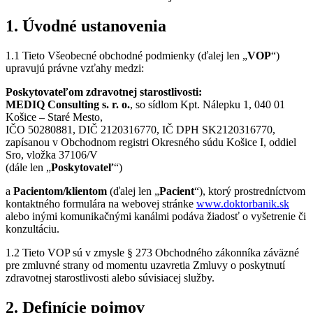
1. Úvodné ustanovenia
1.1 Tieto Všeobecné obchodné podmienky (ďalej len „
VOP
“)
upravujú právne vzťahy medzi:
Poskytovateľom zdravotnej starostlivosti:
MEDIQ Consulting s. r. o.
, so sídlom Kpt. Nálepku 1, 040 01
Košice – Staré Mesto,
IČO 50280881, DIČ 2120316770, IČ DPH SK2120316770,
zapísanou v Obchodnom registri Okresného súdu Košice I, oddiel
Sro, vložka 37106/V
(dále len „
Poskytovateľ
“)
a
Pacientom/klientom
(ďalej len „
Pacient
“), ktorý prostredníctvom
kontaktného formulára na webovej stránke
www.doktorbanik.sk
alebo inými komunikačnými kanálmi podáva žiadosť o vyšetrenie či
konzultáciu.
1.2 Tieto VOP sú v zmysle § 273 Obchodného zákonníka záväzné
pre zmluvné strany od momentu uzavretia Zmluvy o poskytnutí
zdravotnej starostlivosti alebo súvisiacej služby.
2. Definície pojmov