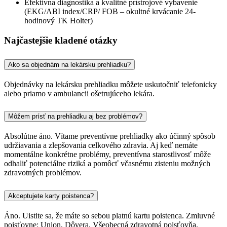
Efektívna diagnostika a kvalitné prístrojové vybavenie
(EKG/ABI index/CRP/ FOB – okultné krvácanie 24-
hodinový TK Holter)
Najčastejšie kladené otázky
Ako sa objednám na lekársku prehliadku?
Objednávky na lekársku prehliadku môžete uskutočniť telefonicky
alebo priamo v ambulancii ošetrujúceho lekára.
Môžem prísť na prehliadku aj bez problémov?
Absolútne áno. Vítame preventívne prehliadky ako účinný spôsob
udržiavania a zlepšovania celkového zdravia. Aj keď nemáte
momentálne konkrétne problémy, preventívna starostlivosť môže
odhaliť potenciálne riziká a pomôcť včasnému zisteniu možných
zdravotných problémov.
Akceptujete karty poistenca?
Áno. Uistite sa, že máte so sebou platnú kartu poistenca. Zmluvné
poisťovne: Union, Dôvera, Všeobecná zdravotná poisťovňa.