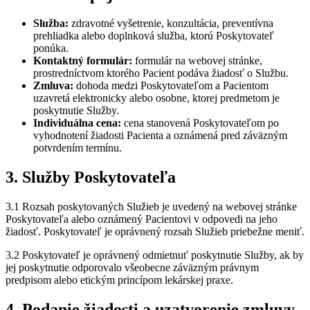
Služba:
zdravotné vyšetrenie, konzultácia, preventívna
prehliadka alebo doplnková služba, ktorú Poskytovateľ
ponúka.
Kontaktný formulár:
formulár na webovej stránke,
prostredníctvom ktorého Pacient podáva žiadosť o Službu.
Zmluva:
dohoda medzi Poskytovateľom a Pacientom
uzavretá elektronicky alebo osobne, ktorej predmetom je
poskytnutie Služby.
Individuálna cena:
cena stanovená Poskytovateľom po
vyhodnotení žiadosti Pacienta a oznámená pred záväzným
potvrdením termínu.
3. Služby Poskytovateľa
3.1 Rozsah poskytovaných Služieb je uvedený na webovej stránke
Poskytovateľa alebo oznámený Pacientovi v odpovedi na jeho
žiadosť. Poskytovateľ je oprávnený rozsah Služieb priebežne meniť.
3.2 Poskytovateľ je oprávnený odmietnuť poskytnutie Služby, ak by
jej poskytnutie odporovalo všeobecne záväzným právnym
predpisom alebo etickým princípom lekárskej praxe.
4. Podanie žiadosti a uzatvorenie zmluvy